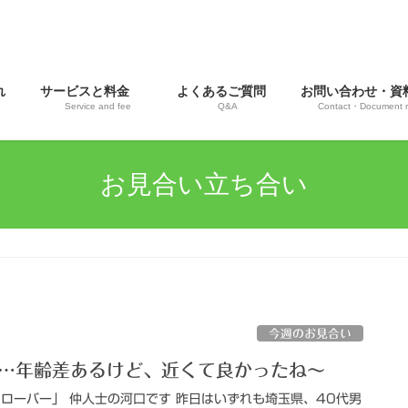
流れ
サービスと料金
よくあるご質問
お問い合わせ・
Service and fee
Q&A
Contact・Document r
お見合い立ち合い
今週のお見合い
い…年齢差あるけど、近くて良かったね～
ローバー」 仲人士の河口です 昨日はいずれも埼玉県、40代男