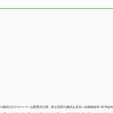
ht © 縁結びのクローバー 山梨県河口湖・富士吉田の婚活お見合い結婚相談所 All Rights R