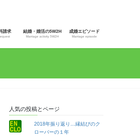
資料請求
結婚・婚活の5W2H
成婚エピソード
equest
Marriage activity 5W2H
Marriage episode
人気の投稿とページ
2018年振り返り…縁結びのク
ローバーの１年