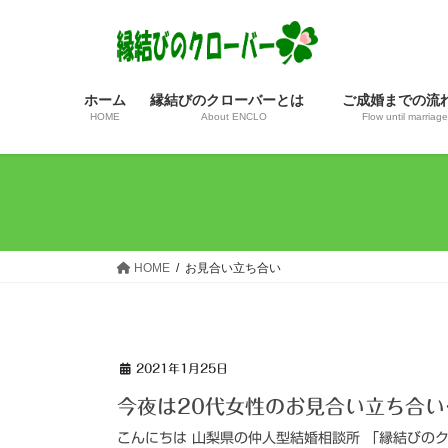
コ
ナ
ン
ビ
テ
ゲ
ン
ー
ホーム
縁結びのクローバーとは
ご成婚までの
ツ
シ
HOME
About ENCLO
Flow until marriage
へ
ョ
ス
ン
キ
に
ッ
移
プ
動
HOME
お見合い立ち合い
2021年1月25日
今夜は20代女性のお見合い立ち合
こんにちは 山梨県の仲人型結婚相談所 「縁結びのク