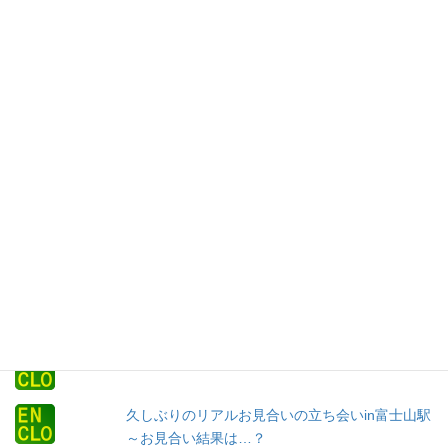
年中無休
お問い合わせはこちらから
Facebook
X
Bluesky
LINE
Copy
人気の投稿とページ
コースと料金
2018年振り返り…縁結びのクローバーの１年
久しぶりのリアルお見合いの立ち会いin富士山駅
～お見合い結果は…？