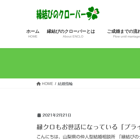
コ
ナ
ン
ビ
テ
ゲ
ン
ー
ホーム
縁結びのクローバーとは
ご成婚までの
ツ
シ
HOME
About ENCLO
Flow until marriage
へ
ョ
ス
ン
キ
に
ッ
移
プ
動
HOME
結婚指輪
2021年2月21日
縁クロもお世話になっている「ブラ
こんにちは、山梨県の仲人型結婚相談所 「縁結びの