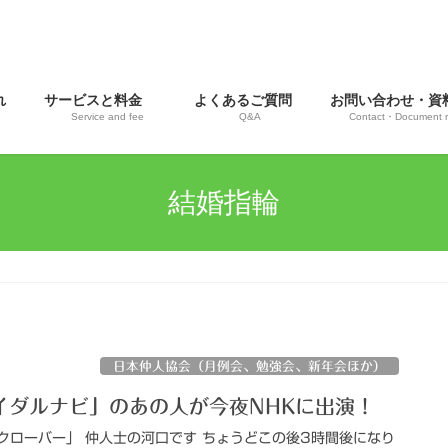
流れ
サービスと料金
よくあるご質問
お問い合わせ・
Service and fee
Q&A
Contact・Document r
結婚指輪
日本仲人協会（月例会、勉強会、新年会ほか）
イダルナビ」のあの人が今夜NHKに出演！
クローバー」 仲人士の河口です ちょうどこの後3時間後になり