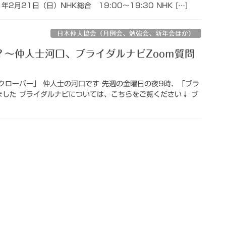
月21日（日）NHK総合 19:00～19:30 NHK […]
日本仲人協会（月例会、勉強会、新年会ほか）
～仲人士河口、ブライダルナビZoom質問
クローバー」 仲人士の河口です 先週の金曜日の夜9時、「ブラ
ました ブライダルナビについては、こちらをご覧ください↓ ブ