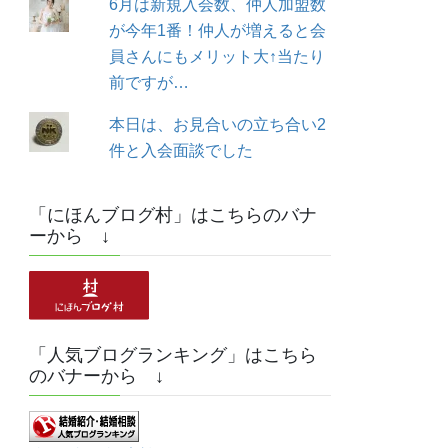
6月は新規入会数、仲人加盟数
が今年1番！仲人が増えると会
員さんにもメリット大↑当たり
前ですが…
本日は、お見合いの立ち合い2
件と入会面談でした
「にほんブログ村」はこちらのバナ
ーから ↓
「人気ブログランキング」はこちら
のバナーから ↓