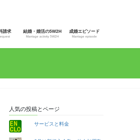
資料請求
結婚・婚活の5W2H
成婚エピソード
equest
Marriage activity 5W2H
Marriage episode
人気の投稿とページ
サービスと料金