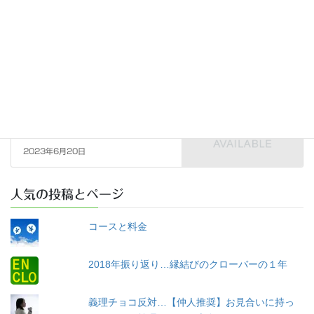
ったし婚活アプリとか婚活パー
ティーとか無理なので…
2023年3月24日
日本仲人協会（月例会、勉強会、
次の記事
新年会ほか）
お見合いもリモートよりリアル
が良い？～2023年6月度 日本
仲人協会月例会に参加してきま
した
2023年6月20日
人気の投稿とページ
コースと料金
2018年振り返り…縁結びのクローバーの１年
義理チョコ反対…【仲人推奨】お見合いに持っ