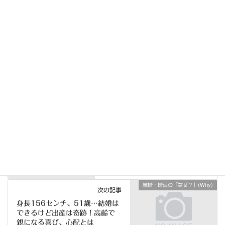
「持病があります…入会できますか？」健康じゃなければ結婚どころじゃな
い？プロフィールに書くのはルール、書かないと大トラブルに…
2022年4月12日
結婚・婚活の「いくつ？いくらで？」
カテゴリー
(Howmany,Howmatch)
プロフィール
タグ
結婚・婚活の「どこで？」
前の記事
(Where)
2022年4月現在～面談はどこで
やりますか？リモート対応でき
ますか？
2022年4月4日
結婚・婚活の「なぜ？」(Why)
次の記事
身長156センチ、51歳…結婚は
できるけど出産は奇跡！高齢で
親になる喜び、心配とは